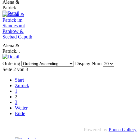
Alena &
Patrick...
Alena &
Patrick...
Ordering
Display Num
Seite 2 von 3
Start
Zurück
1
2
3
Weiter
Ende
Powered by
Phoca Gallery